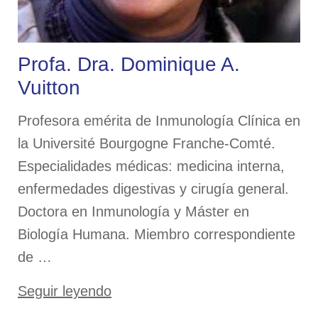
DOCUMENTACIÓN
POSTERS
Profa. Dra. Dominique A.
Vuitton
Profesora emérita de Inmunología Clínica en
DIFUSIÓN
la Université Bourgogne Franche-Comté.
AGRADECIMIENTOS
Especialidades médicas: medicina interna,
enfermedades digestivas y cirugía general.
Doctora en Inmunología y Máster en
Biología Humana. Miembro correspondiente
de …
«Profa.
Seguir leyendo
Dra.