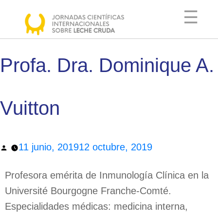
☰
Profa. Dra. Dominique A.
COMITÉ
ORGANIZADOR
Vuitton
COMITÉ
CIENTÍFICO
AGENDA
11 junio, 2019
12 octubre, 2019
PONENTES
Profesora emérita de Inmunología Clínica en la
INFORMACIÓN
Université Bourgogne Franche-Comté.
ÚTIL
Especialidades médicas: medicina interna,